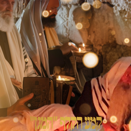
קמע הקלף "המגן"