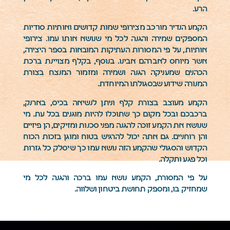
הרע.
הקמע הנדיר מורכב מצירופי שמות קדושים ואותיות סודיות
המספקים שמירה והגנה לכל מי שנושא אותו עמו. צירופי
אותיות, על פי המסורות העתיקות המובאות בספר היצירה,
אשר מיוחס לאברהם אבינו. בנוסף, בקלף מצויינת ברכת
הכהנים שמעניקה הגנה ושמירה ומזמור המנצח בצורת
המנורה שידוע שבסגולתו המיוחדת.
הקמע מעוצב בצורת קלף וניתן לנשיאה בכיס, בארנק,
ברכבכם ובכל מקום כך שתוכלו להיות מוגנים בכל עת. מי
שנושא את הקמע זוכה להגנה מפני סכנות ומזיקים, הן פיזיים
והן רוחניים. גם אתה יכול להרגיש בטוח ומוגן בזכות הכוח
הקדוש והסגולי שהקמע הזה נושא עמו כך שיסלק כל גזרות
וכל פגע ותקלה.
על פי המסורת, הקמע נושא עמו ברכה והגנה לכל מי
שמחזיק בו, ומספק תחושת ביטחון ושלווה.