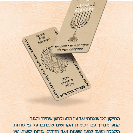
התיקון הכי עוצמתי נגד עין הרע ולמען שמירה והגנה.
קמע מבורך עם השמות הקדושים שנכתבו על פי סודות
הקבלה ופועל למען ישועות ונגד מזיקים, גזרות קשות ועין