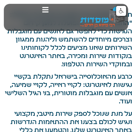
חברת
מוסדות רבי מתיא בן חרש ע"ר
(להלן:
"החברה") מחויבת ופועלת למען קידום
הנגישות כדי לאפשר גם לאנשים עם מוגבלות
וצרכים מיוחדים להשתמש וליהנות ממגוון
השירותים שאנו מציעים לכלל לקוחותינו
בנקודות שירות ומכירה, באתר האינטרנט
ובמוקדי השירות הטלפוני.
כרבע מהאוכלוסייה בישראל נתקלת בקשיי
נגישות לאינטרנט: לקויי ראייה, לקויי שמיעה,
אנשים עם מוגבלות מוטורית, בני הגיל השלישי
ועוד.
על מנת שנוכל לספק שירות מיטבי, מקצועי
ונגיש לכולם בצענו את ההתאמות הנדרשות
באתר האינטרנט שלנו, והטמענו את כללי