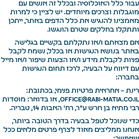
עבור כלל האוכלוסיה ובכלל זה אנשים עם
מוגבלות וצרכים מיוחדים. יש לציין כי למרות
מאמצינו להנגיש את כלל הדפים באתר, ייתכן
ותתקלו בחלקים שטרם הונגשו.
אם מצאתם ו/או נתקלתם בקשיים בגלישה
באתר בנושא הנגישות או בכלל, נשמח לקבל
פניות לקבלת מידע ו/או הצעות שיפור ו/או מייל
עם דיווח על הבעיה, לרכז תחום הנגישות
בחברה:
רינת – אחראית פרטיות פנימי, בכתובת:
office@rabi-matia.co.il
, או בדואר: מוסדות
רבי מתיא בן חרש ע"ר, רח' האבות 14, טבריה.
כדי שנוכל לטפל בבעיה בדרך הטובה ביותר,
אנחנו ממליצים מאוד לצרף פרטים מלאים ככל
שאפשר: