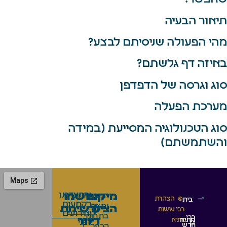
תיאור הבעיה
מהי הפעולה שניסיתם לבצע?
באיזה דף גלשתם?
סוג וגרסה של הדפדפן
מערכת הפעלה
סוג הטכנולוגיה המסייעת (במידה
והשתמשתם)
מיקום
הירשמו
והתעדכנו
הקבר
©
הצהרת
בית
בקמעות
נמצא
הציון
לרשימת
רבי
נגישות
ואירועים
בתחומי
רבי
דיוור
מתיא
מתיא
לפני
בן
חרש
הכפר