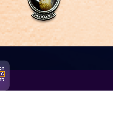
המ
למד
מוס