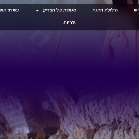
רש
הילולת התנא
סגולות של הצדיק
עשיתי ונו
גלריות