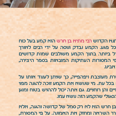
תנא הקדוש
רבי מתיא בן חרש
הוא קמע בעל כוח
ל פגע. הקמע נבדק ונוסה על ידי רבים לאורך
יל ביותר. בתוך הקמע משולבים שמות קדושים
 פי המסורות העתיקות המובאות בספר היצירה,
בינו.
מעוצבת ויפהפייה, כך שניתן לענוד אותו על
ם בכל עת. מי שנושא את הקמע זוכה להגנה מפני
יים והן רוחניים. גם אתה יכול להרגיש בטוח ומוגן
סגולי שהקמע הזה נושא עמו.
ן חרש הוא לא רק סמל של קדושה והגנה, אלא
ורר השראה ומחזק את האמונה. על פי המסורת,