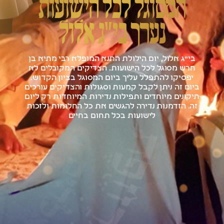
המסוגל לכל הישועות
נערך בי"ג אלול
בי"ג אלול,
יום הילולת התנא המופלא רבי מתיא בן
חרש מסוגל לכל הישועות. הצדיקים המקובלים לא
יפסיקו להתפלל עליך ביום המסוגל בציון הקדוש.
ביום זה ניתן לקבל קמעות וסגולות והצדיקים עורכים
תיקונים מיוחדים ותפילות נדירות המיוחדות רק ליום
זה. הזדמנות נדירה להגשים את כל החלומות ולזכות
לישועות בכל תחום בחיים